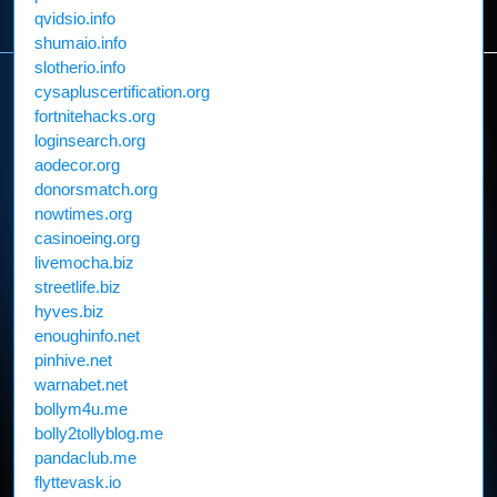
qvidsio.info
shumaio.info
slotherio.info
cysapluscertification.org
fortnitehacks.org
loginsearch.org
aodecor.org
donorsmatch.org
nowtimes.org
casinoeing.org
livemocha.biz
streetlife.biz
hyves.biz
enoughinfo.net
pinhive.net
warnabet.net
bollym4u.me
bolly2tollyblog.me
pandaclub.me
flyttevask.io