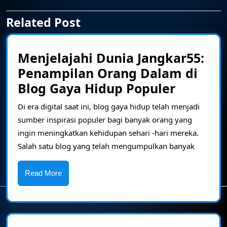
navigation
Related Post
Previous
Next
post:
post:
Menjelajahi Dunia Jangkar55:
Penampilan Orang Dalam di
Menjela
Blog Gaya Hidup Populer
Dunia
Di era digital saat ini, blog gaya hidup telah menjadi
Jangkar
sumber inspirasi populer bagi banyak orang yang
Penamp
ingin meningkatkan kehidupan sehari -hari mereka.
Orang
Salah satu blog yang telah mengumpulkan banyak
Dalam
Read
Read More
di
More
Blog
Gaya
Hidup