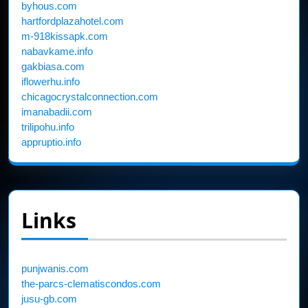
byhous.com
hartfordplazahotel.com
m-918kissapk.com
nabavkame.info
gakbiasa.com
iflowerhu.info
chicagocrystalconnection.com
imanabadii.com
trilipohu.info
appruptio.info
Links
punjwanis.com
the-parcs-clematiscondos.com
jusu-gb.com