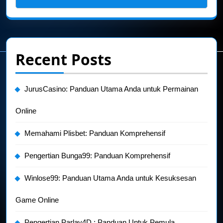
Recent Posts
JurusCasino: Panduan Utama Anda untuk Permainan
Online
Memahami Plisbet: Panduan Komprehensif
Pengertian Bunga99: Panduan Komprehensif
Winlose99: Panduan Utama Anda untuk Kesuksesan
Game Online
Pengertian Parlay4D : Panduan Untuk Pemula