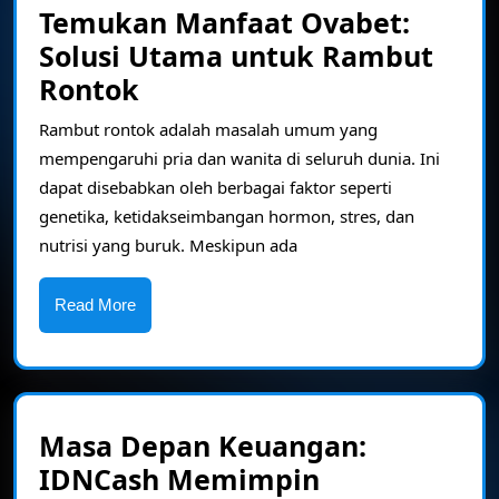
Temukan Manfaat Ovabet:
Populer
Solusi Utama untuk Rambut
Temukan
Rontok
Manfaat
Rambut rontok adalah masalah umum yang
Ovabet:
mempengaruhi pria dan wanita di seluruh dunia. Ini
Solusi
dapat disebabkan oleh berbagai faktor seperti
Utama
genetika, ketidakseimbangan hormon, stres, dan
nutrisi yang buruk. Meskipun ada
untuk
Rambut
Read
Read More
Rontok
More
Masa Depan Keuangan:
Masa
IDNCash Memimpin