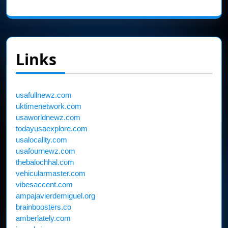
Links
usafullnewz.com
uktimenetwork.com
usaworldnewz.com
todayusaexplore.com
usalocality.com
usafournewz.com
thebalochhal.com
vehicularmaster.com
vibesaccent.com
ampajavierdemiguel.org
brainboosters.co
amberlately.com