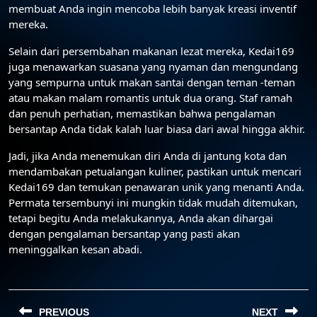
membuat Anda ingin mencoba lebih banyak kreasi inventif
mereka.
Selain dari persembahan makanan lezat mereka, Kedai169
juga menawarkan suasana yang nyaman dan mengundang
yang sempurna untuk makan santai dengan teman -teman
atau makan malam romantis untuk dua orang. Staf ramah
dan penuh perhatian, memastikan bahwa pengalaman
bersantap Anda tidak kalah luar biasa dari awal hingga akhir.
Jadi, jika Anda menemukan diri Anda di jantung kota dan
mendambakan petualangan kuliner, pastikan untuk mencari
Kedai169 dan temukan penawaran unik yang menanti Anda.
Permata tersembunyi ini mungkin tidak mudah ditemukan,
tetapi begitu Anda melakukannya, Anda akan dihargai
dengan pengalaman bersantap yang pasti akan
meninggalkan kesan abadi.
Post
PREVIOUS
NEXT