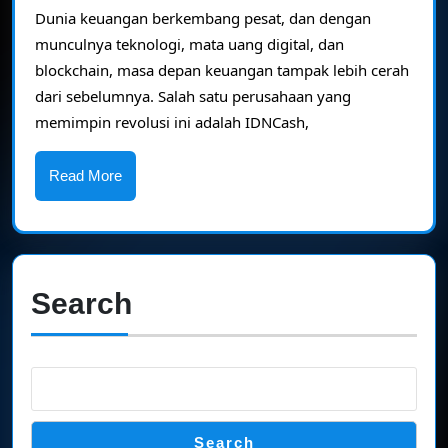
Depan
Dunia keuangan berkembang pesat, dan dengan
Keuangan:
munculnya teknologi, mata uang digital, dan
IDNCash
blockchain, masa depan keuangan tampak lebih cerah
Memimpin
dari sebelumnya. Salah satu perusahaan yang
memimpin revolusi ini adalah IDNCash,
Read
Read More
More
Search
Search