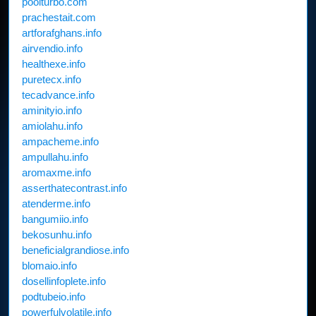
poolturbo.com
prachestait.com
artforafghans.info
airvendio.info
healthexe.info
puretecx.info
tecadvance.info
aminityio.info
amiolahu.info
ampacheme.info
ampullahu.info
aromaxme.info
asserthatecontrast.info
atenderme.info
bangumiio.info
bekosunhu.info
beneficialgrandiose.info
blomaio.info
dosellinfoplete.info
podtubeio.info
powerfulvolatile.info