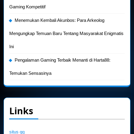
Gaming Kompetitif
Menemukan Kembali Akunbos: Para Arkeolog
Mengungkap Temuan Baru Tentang Masyarakat Enigmatis
Ini
Pengalaman Gaming Terbaik Menanti di Harta88:
Temukan Sensasinya
Links
situs qq