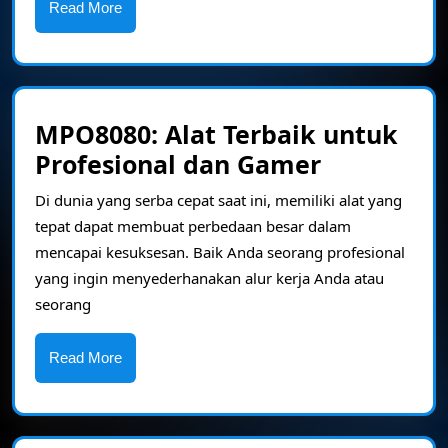
Read
Read More
Online
More
Lebih
Dalam
MPO8080: Alat Terbaik untuk
MPO8080:
Profesional dan Gamer
Alat
Di dunia yang serba cepat saat ini, memiliki alat yang
Terbaik
tepat dapat membuat perbedaan besar dalam
untuk
mencapai kesuksesan. Baik Anda seorang profesional
Profesion
yang ingin menyederhanakan alur kerja Anda atau
seorang
dan
Gamer
Read
Read More
More