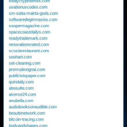
todaycryptotimes.com
usabonuscodes.com
sm-satta-makta-gods.com
softwaredegimnasios.com
soopermagazine.com
spacecoastdailys.com
readytrademark.com
renovationsrated.com
scoziarestaurant.com
seohart.com
set-cleaning.com
promodesignai.com
publicistspaper.com
quindaily.com
abosulte.com
aiverse24.com
anubella.com
audiobooksonaudible.com
beautenetwork.com
bitcoin-tracing.com
bodyandshapes.com