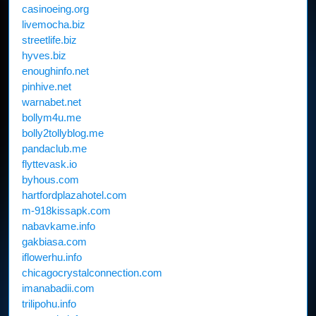
casinoeing.org
livemocha.biz
streetlife.biz
hyves.biz
enoughinfo.net
pinhive.net
warnabet.net
bollym4u.me
bolly2tollyblog.me
pandaclub.me
flyttevask.io
byhous.com
hartfordplazahotel.com
m-918kissapk.com
nabavkame.info
gakbiasa.com
iflowerhu.info
chicagocrystalconnection.com
imanabadii.com
trilipohu.info