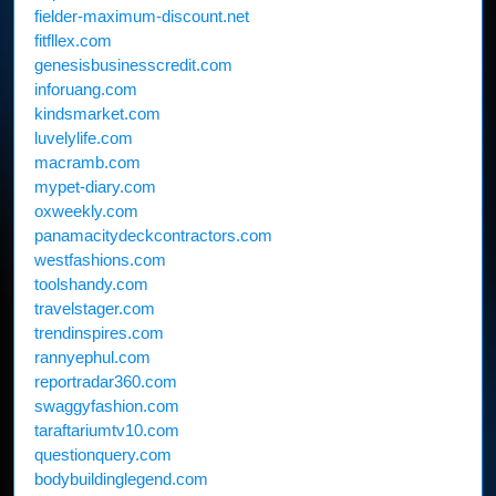
fielder-maximum-discount.net
fitfllex.com
genesisbusinesscredit.com
inforuang.com
kindsmarket.com
luvelylife.com
macramb.com
mypet-diary.com
oxweekly.com
panamacitydeckcontractors.com
westfashions.com
toolshandy.com
travelstager.com
trendinspires.com
rannyephul.com
reportradar360.com
swaggyfashion.com
taraftariumtv10.com
questionquery.com
bodybuildinglegend.com