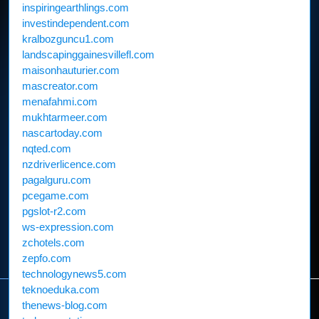
inspiringearthlings.com
investindependent.com
kralbozguncu1.com
landscapinggainesvillefl.com
maisonhauturier.com
mascreator.com
menafahmi.com
mukhtarmeer.com
nascartoday.com
nqted.com
nzdriverlicence.com
pagalguru.com
pcegame.com
pgslot-r2.com
ws-expression.com
zchotels.com
zepfo.com
technologynews5.com
teknoeduka.com
thenews-blog.com