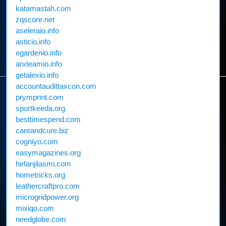
katamastah.com
zqscore.net
aseleraio.info
asticio.info
egardenio.info
arxteamio.info
getalexio.info
accountaudittaxcon.com
prymprint.com
sportkeeda.org
besttimespend.com
careandcure.biz
cogniyo.com
easymagazines.org
hirfanjilasmi.com
hometricks.org
leathercraftpro.com
microgridpower.org
mixiqo.com
needglobe.com