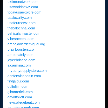
uktimenetwork.com
usaworldnewz.com
todayusaexplore.com
usalocality.com
usafournewz.com
thebalochhal.com
vehicularmaster.com
vibesaccent.com
ampajavierdemiguel.org
brainboosters.co
amberlately.com
joycebriscoe.com
aicarmina.com
mypartysupplystore.com
annforwisconsin.com
findjaipur.com
cultofjim.com
glimmerick.com
davidfollett.com
newcollegebeat.com
reverbnewyork.com