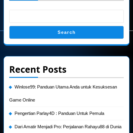
Search
Recent Posts
Winlose99: Panduan Utama Anda untuk Kesuksesan
Game Online
Pengertian Parlay4D : Panduan Untuk Pemula
Dari Amatir Menjadi Pro: Perjalanan Rahayu88 di Dunia