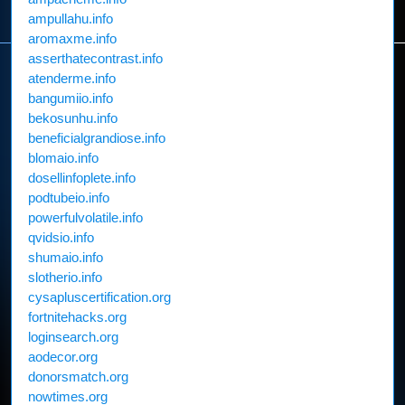
ampullahu.info
aromaxme.info
asserthatecontrast.info
atenderme.info
bangumiio.info
bekosunhu.info
beneficialgrandiose.info
blomaio.info
dosellinfoplete.info
podtubeio.info
powerfulvolatile.info
qvidsio.info
shumaio.info
slotherio.info
cysapluscertification.org
fortnitehacks.org
loginsearch.org
aodecor.org
donorsmatch.org
nowtimes.org