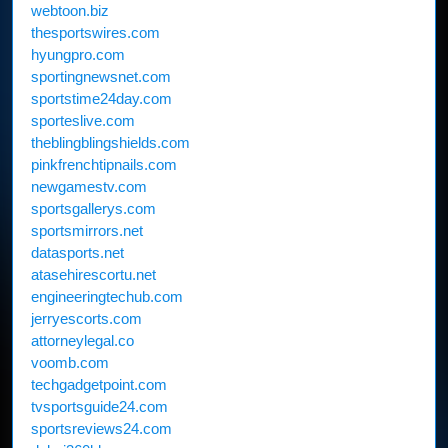
webtoon.biz
thesportswires.com
hyungpro.com
sportingnewsnet.com
sportstime24day.com
sporteslive.com
theblingblingshields.com
pinkfrenchtipnails.com
newgamestv.com
sportsgallerys.com
sportsmirrors.net
datasports.net
atasehirescortu.net
engineeringtechub.com
jerryescorts.com
attorneylegal.co
voomb.com
techgadgetpoint.com
tvsportsguide24.com
sportsreviews24.com