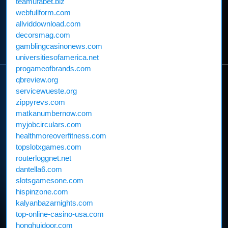
teamufabet.biz
webfullform.com
allviddownload.com
decorsmag.com
gamblingcasinonews.com
universitiesofamerica.net
progameofbrands.com
qbreview.org
servicewueste.org
zippyrevs.com
matkanumbernow.com
myjobcirculars.com
healthmoreoverfitness.com
topslotxgames.com
routerloggnet.net
dantella6.com
slotsgamesone.com
hispinzone.com
kalyanbazarnights.com
top-online-casino-usa.com
honghuidoor.com