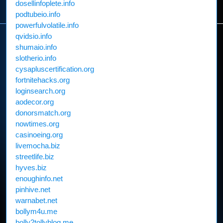
dosellinfoplete.info
podtubeio.info
powerfulvolatile.info
qvidsio.info
shumaio.info
slotherio.info
cysapluscertification.org
fortnitehacks.org
loginsearch.org
aodecor.org
donorsmatch.org
nowtimes.org
casinoeing.org
livemocha.biz
streetlife.biz
hyves.biz
enoughinfo.net
pinhive.net
warnabet.net
bollym4u.me
bolly2tollyblog.me