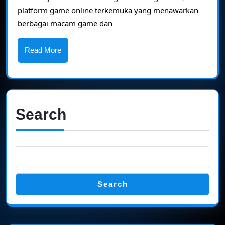
denga
platform game online terkemuka yang menawarkan
berbagai macam game dan
indog
Read
Read More
More
Search
Search