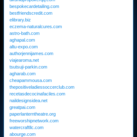
bespokecardetailing.com
bestfriendscredit.com
elibrary.biz
eczema-naturalcures.com
astro-bath.com
aghapal.com
altu-expo.com
authorjennijames.com
viajearoma.net
tsutsuji-parkin.com
agharab.com
cheapammousa.com
thepositiveladiessoccerclub.com
recetasdecocinafaciles.com
naildesignsidea.net
greatpai.com
paperlanterntheatre.org
freeworshipnetwork.com
watercraftllc.com
abourge.com