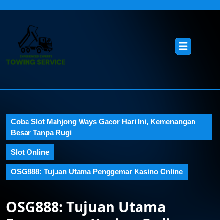
Skip
to
content
Skip
Open
to
Button
content
Coba Slot Mahjong Ways Gacor Hari Ini, Kemenangan
Besar Tanpa Rugi
Slot Online
OSG888: Tujuan Utama Penggemar Kasino Online
OSG888: Tujuan Utama