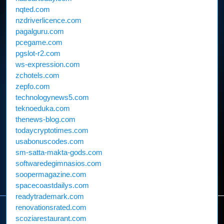
nqted.com
nzdriverlicence.com
pagalguru.com
pcegame.com
pgslot-r2.com
ws-expression.com
zchotels.com
zepfo.com
technologynews5.com
teknoeduka.com
thenews-blog.com
todaycryptotimes.com
usabonuscodes.com
sm-satta-makta-gods.com
softwaredegimnasios.com
soopermagazine.com
spacecoastdailys.com
readytrademark.com
renovationsrated.com
scoziarestaurant.com