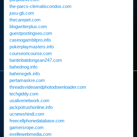
the-parcs-clematiscondos.com
jusu-gb.com
thecarepet.com
blogwriterplus.com
guestpostingseo.com
casinogambitpro.info
pokerplaymasters.info
courseoncourse.com
bantinbatdongsan247.com
bahednog.info
bahenxgek.info
pertamaskre.com
threadsvideoandphotodownloader.com
techgiddy.com
usalivenetwork.com
jackpotrushonline.info
ucnewshindi.com
freecellphonedatabase.com
gamersrope.com
exellewebmedia.com