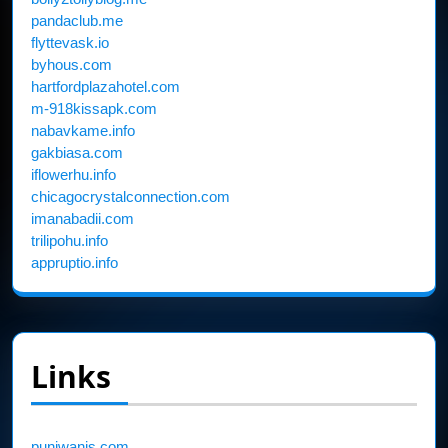
pandaclub.me
flyttevask.io
byhous.com
hartfordplazahotel.com
m-918kissapk.com
nabavkame.info
gakbiasa.com
iflowerhu.info
chicagocrystalconnection.com
imanabadii.com
trilipohu.info
appruptio.info
Links
punjwanis.com