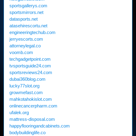
sportsgallerys.com
sportsmirrors.net
datasports.net
atasehirescortu.net
engineeringtechub.com
jerryescorts.com
attorneylegal.co
voomb.com
techgadgetpoint.com
tvsportsguide24.com
sportsreviews24.com
dubai360blog.com
lucky77slot.org
growmefast.com
mahkotahokislot.com
onlinecancerpharm.com
ufalek.org
mattress-disposal.com
happyflooringandcabinets.com
bodybuildinglife.co