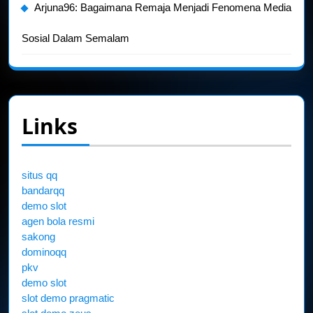
Arjuna96: Bagaimana Remaja Menjadi Fenomena Media
Sosial Dalam Semalam
Links
situs qq
bandarqq
demo slot
agen bola resmi
sakong
dominoqq
pkv
demo slot
slot demo pragmatic