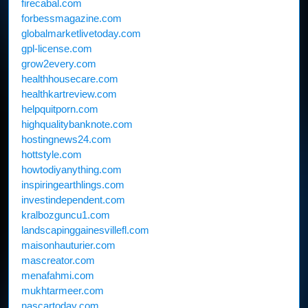
firecabal.com
forbessmagazine.com
globalmarketlivetoday.com
gpl-license.com
grow2every.com
healthhousecare.com
healthkartreview.com
helpquitporn.com
highqualitybanknote.com
hostingnews24.com
hottstyle.com
howtodiyanything.com
inspiringearthlings.com
investindependent.com
kralbozguncu1.com
landscapinggainesvillefl.com
maisonhauturier.com
mascreator.com
menafahmi.com
mukhtarmeer.com
nascartoday.com