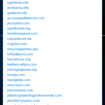
egardenio.info
arxteamio.info
getalexio.info
accountaudittaxcon.com
prymprint.com
sportkeeda.org
besttimespend.com
careandcure.biz
cogniyo.com
easymagazines.org
hirfanjilasmi.com
hometricks.org
leathercraftpro.com
microgridpower.org
mixiqo.com
needglobe.com
ortocoach.com
passionawe.com
pittsburghpaintingprofessionals.com
plumberryworks.com