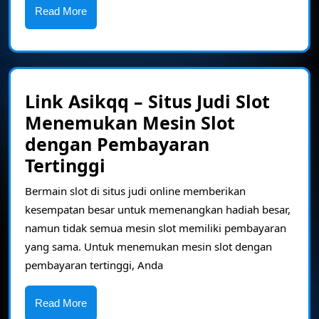
Ulang
Read
Read More
Fashion
More
untuk
Milenial
Link Asikqq – Situs Judi Slot
Menemukan Mesin Slot
dengan Pembayaran
Link
Tertinggi
Asikqq
Bermain slot di situs judi online memberikan
–
kesempatan besar untuk memenangkan hadiah besar,
Situs
namun tidak semua mesin slot memiliki pembayaran
Judi
yang sama. Untuk menemukan mesin slot dengan
pembayaran tertinggi, Anda
Slot
Menemukan
Read
Read More
Mesin
More