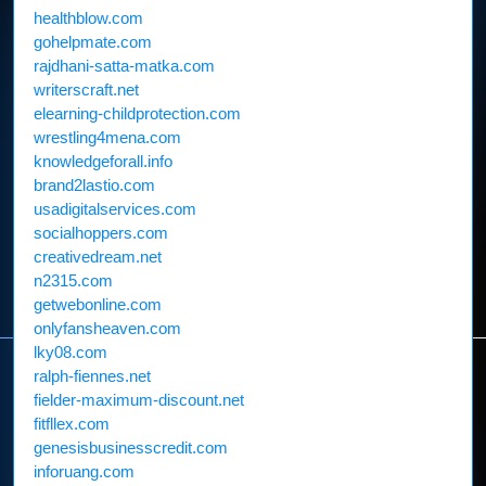
healthblow.com
gohelpmate.com
rajdhani-satta-matka.com
writerscraft.net
elearning-childprotection.com
wrestling4mena.com
knowledgeforall.info
brand2lastio.com
usadigitalservices.com
socialhoppers.com
creativedream.net
n2315.com
getwebonline.com
onlyfansheaven.com
lky08.com
ralph-fiennes.net
fielder-maximum-discount.net
fitfllex.com
genesisbusinesscredit.com
inforuang.com