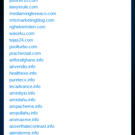
justintv10.com
lawyerule.com
mediamingleseaco.com
mtsmarketingblog.com
nghekiemtien.com
wasirku.com
tejas24.com
poolturbo.com
prachestait.com
artforafghans.info
airvendio.info
healthexe.info
puretecx.info
tecadvance.info
aminityio.info
amiolahu.info
ampacheme.info
ampullahu.info
aromaxme.info
asserthatecontrast.info
atenderme.info