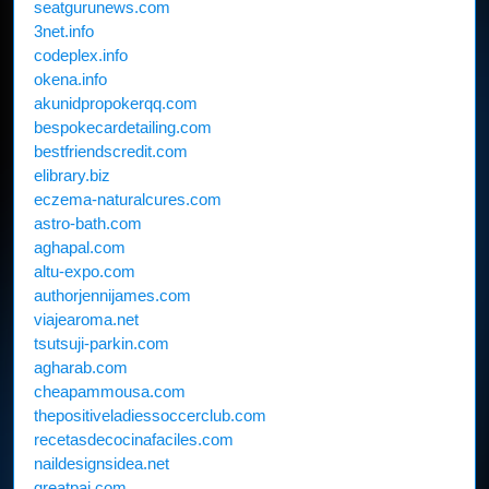
seatgurunews.com
3net.info
codeplex.info
okena.info
akunidpropokerqq.com
bespokecardetailing.com
bestfriendscredit.com
elibrary.biz
eczema-naturalcures.com
astro-bath.com
aghapal.com
altu-expo.com
authorjennijames.com
viajearoma.net
tsutsuji-parkin.com
agharab.com
cheapammousa.com
thepositiveladiessoccerclub.com
recetasdecocinafaciles.com
naildesignsidea.net
greatpai.com