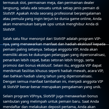
termasuk slot, permainan meja, dan permainan dealer
langsung, selalu ada sesuatu untuk setiap jenis pemain di
SlotVIP. Apakah Anda seorang profesional berpengalaman
atau pemula yang ingin terjun ke dunia game online, Anda
akan menemukan banyak opsi untuk menghibur Anda di
SlotVIP.
Salah satu fitur menonjol dari SlotVIP adalah program VIP-
nya, yang menawarkan manfaat dan hadiah eksklusif kepada
pemain paling setianya. Sebagai anggota VIP, Anda akan
memiliki akses ke dukungan pelanggan yang dipersonalisasi,
penarikan lebih cepat, batas setoran lebih tinggi, serta
promosi dan bonus eksklusif. Selain itu, anggota VIP dapat
menikmati fasilitas khusus seperti hadiah mewah, acara VIP,
dan bahkan hadiah ulang tahun yang dipersonalisasi.
Dengan semua manfaat tambahan ini, menjadi anggota VIP
di SlotVIP benar-benar merupakan pengalaman yang unik.
Selain program VIPnya, SlotVIP juga menawarkan bonus
sambutan yang melimpah untuk pemain baru. Saat Anda
mendaftar dan melakukan deposit pertama, Anda akan