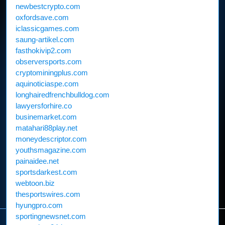
newbestcrypto.com
oxfordsave.com
iclassicgames.com
saung-artikel.com
fasthokivip2.com
observersports.com
cryptominingplus.com
aquinoticiaspe.com
longhairedfrenchbulldog.com
lawyersforhire.co
businemarket.com
matahari88play.net
moneydescriptor.com
youthsmagazine.com
painaidee.net
sportsdarkest.com
webtoon.biz
thesportswires.com
hyungpro.com
sportingnewsnet.com