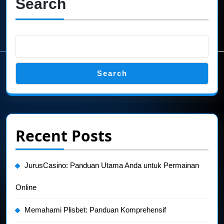
Search
Search
Recent Posts
JurusCasino: Panduan Utama Anda untuk Permainan
Online
Memahami Plisbet: Panduan Komprehensif