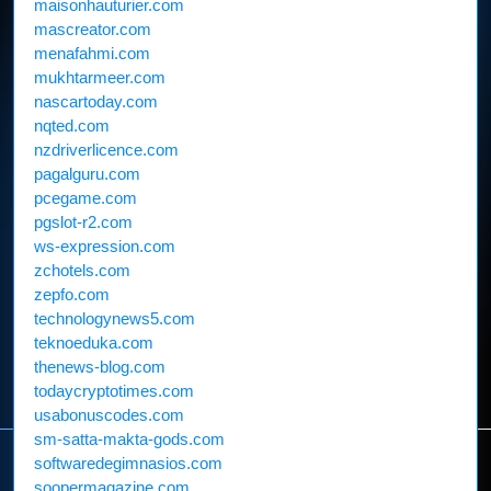
maisonhauturier.com
mascreator.com
menafahmi.com
mukhtarmeer.com
nascartoday.com
nqted.com
nzdriverlicence.com
pagalguru.com
pcegame.com
pgslot-r2.com
ws-expression.com
zchotels.com
zepfo.com
technologynews5.com
teknoeduka.com
thenews-blog.com
todaycryptotimes.com
usabonuscodes.com
sm-satta-makta-gods.com
softwaredegimnasios.com
soopermagazine.com