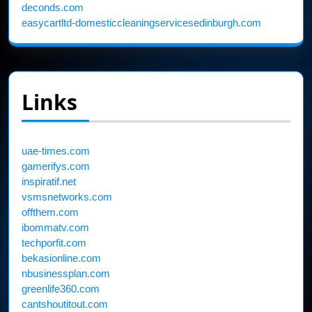
deconds.com
easycartltd-domesticcleaningservicesedinburgh.com
Links
uae-times.com
gamerifys.com
inspiratif.net
vsmsnetworks.com
offthem.com
ibommatv.com
techporfit.com
bekasionline.com
nbusinessplan.com
greenlife360.com
cantshoutitout.com