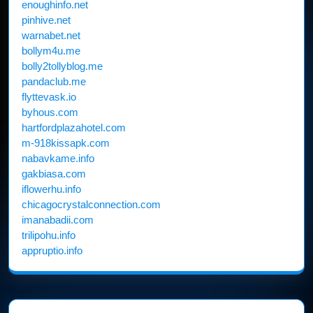
enoughinfo.net
pinhive.net
warnabet.net
bollym4u.me
bolly2tollyblog.me
pandaclub.me
flyttevask.io
byhous.com
hartfordplazahotel.com
m-918kissapk.com
nabavkame.info
gakbiasa.com
iflowerhu.info
chicagocrystalconnection.com
imanabadii.com
trilipohu.info
appruptio.info