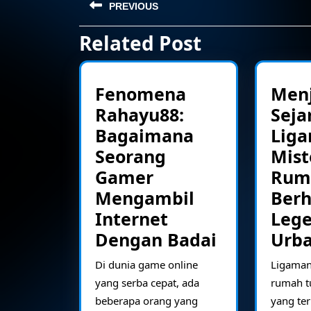
PREVIOUS
navigation
Related Post
Previous
post:
Fenomena
Menj
Rahayu88:
Seja
Bagaimana
Lig
Seorang
Mist
Gamer
Rum
Mengambil
Berh
Internet
Leg
Fenomena
Dengan Badai
Urb
Rahayu88:
Di dunia game online
Ligaman
Bagaiman
yang serba cepat, ada
rumah t
Seorang
beberapa orang yang
yang ter