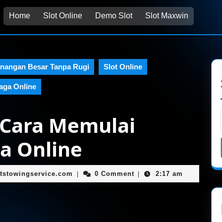
Home
Slot Online
Demo Slot
Slot Maxwin
enangan Besar Tanpa Rugi
Slot Online
aga Online
: Cara Memulai
a Online
admin@experiencedexpertstowingservice
tstowingservice.com
0 Comment
2:17 am
|
|