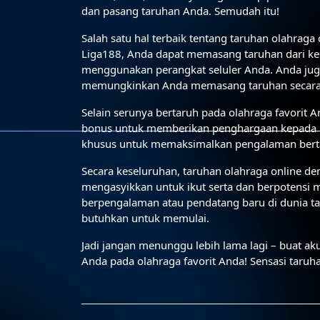
dan pasang taruhan Anda. Semudah itu!
Salah satu hal terbaik tentang taruhan olahra
Liga188, Anda dapat memasang taruhan dari ke
menggunakan perangkat seluler Anda. Anda ju
memungkinkan Anda memasang taruhan secara re
Selain serunya bertaruh pada olahraga favori
bonus untuk memberikan penghargaan kepada p
khusus untuk memaksimalkan pengalaman bert
Secara keseluruhan, taruhan olahraga online 
mengasyikkan untuk ikut serta dan berpotensi
berpengalaman atau pendatang baru di dunia t
butuhkan untuk memulai.
Jadi jangan menunggu lebih lama lagi – buat ak
Anda pada olahraga favorit Anda! Sensasi taruh
Post