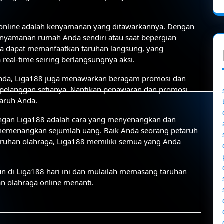
ga online adalah kenyamanan yang ditawarkannya. Dengan
nyamanan rumah Anda sendiri atau saat bepergian
ga dapat memanfaatkan taruhan langsung, yang
al-time seiring berlangsungnya aksi.
t Anda, Liga188 juga menawarkan beragam promosi dan
elanggan setianya. Nantikan penawaran dan promosi
aruh Anda.
dengan Liga188 adalah cara yang menyenangkan dan
 memenangkan sejumlah uang. Baik Anda seorang petaruh
aruhan olahraga, Liga188 memiliki semua yang Anda
un di Liga188 hari ini dan mulailah memasang taruhan
an olahraga online menanti.