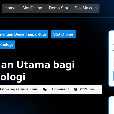
Home
Slot Online
Demo Slot
Slot Maxwin
enangan Besar Tanpa Rugi
Slot Online
knologi
uan Utama bagi
ologi
admin@experiencedexpertstowingservice
tstowingservice.com
0 Comment
2:19 pm
|
|