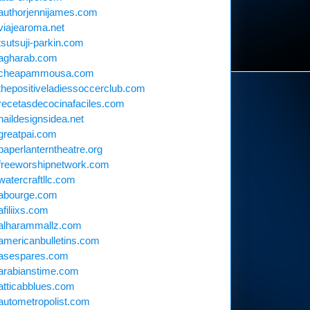
authorjennijames.com
viajearoma.net
tsutsuji-parkin.com
agharab.com
cheapammousa.com
thepositiveladiessoccerclub.com
recetasdecocinafaciles.com
naildesignsidea.net
greatpai.com
paperlanterntheatre.org
freeworshipnetwork.com
watercraftllc.com
abourge.com
afiliixs.com
alharammallz.com
americanbulletins.com
asespares.com
arabianstime.com
atticabblues.com
autometropolist.com