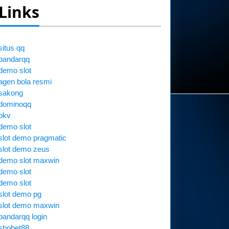
Links
situs qq
bandarqq
demo slot
agen bola resmi
sakong
dominoqq
pkv
demo slot
slot demo pragmatic
slot demo zeus
demo slot maxwin
demo slot
demo slot
slot demo pg
slot demo maxwin
bandarqq login
sbobet88