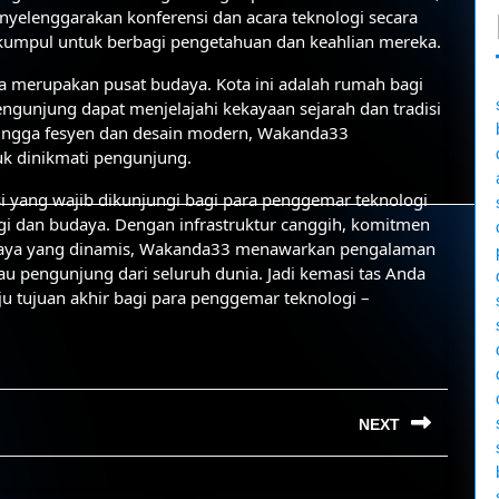
nyelenggarakan konferensi dan acara teknologi secara
erkumpul untuk berbagi pengetahuan dan keahlian mereka.
a merupakan pusat budaya. Kota ini adalah rumah bagi
engunjung dapat menjelajahi kekayaan sejarah dan tradisi
l hingga fesyen dan desain modern, Wakanda33
 dinikmati pengunjung.
i yang wajib dikunjungi bagi para penggemar teknologi
logi dan budaya. Dengan infrastruktur canggih, komitmen
daya yang dinamis, Wakanda33 menawarkan pengalaman
u pengunjung dari seluruh dunia. Jadi kemasi tas Anda
u tujuan akhir bagi para penggemar teknologi –
NEXT
Next