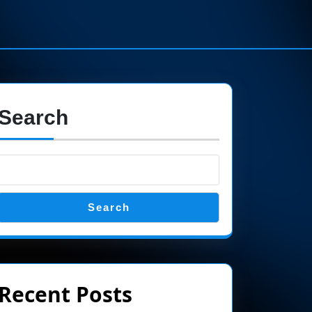
Search
Search
.com
Recent Posts