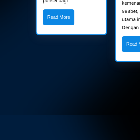
ponsel bagi
kemenan
988bet,
Read
Read More
utama i
More
Dengan
Read 