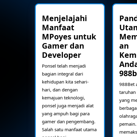
post:
Menjelajahi
Pan
Manfaat
Uta
MPoyes untuk
Mem
Gamer dan
an
Menjelajahi
Developer
Kem
Manfaat
Anda
Ponsel telah menjadi
MPoyes
988b
bagian integral dari
untuk
kehidupan kita sehari-
988Bet 
Gamer
hari, dan dengan
taruhan
kemajuan teknologi,
dan
yang m
ponsel juga menjadi alat
Developer
berbagai
yang ampuh bagi para
olahrag
gamer dan pengembang.
pemain. 
Salah satu manfaat utama
memaks