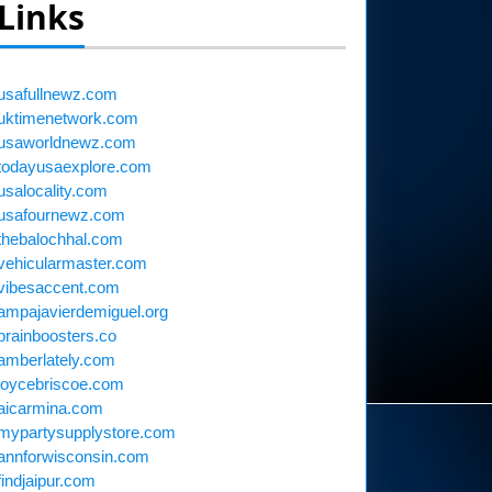
Links
usafullnewz.com
uktimenetwork.com
usaworldnewz.com
todayusaexplore.com
usalocality.com
usafournewz.com
thebalochhal.com
vehicularmaster.com
vibesaccent.com
ampajavierdemiguel.org
brainboosters.co
amberlately.com
joycebriscoe.com
aicarmina.com
mypartysupplystore.com
annforwisconsin.com
findjaipur.com