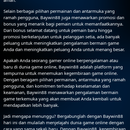
aman.
Selain berbagai pilihan permainan dan antarmuka yang
ramah pengguna, Baywin88 juga menawarkan promosi dan
bonus yang menarik bagi pemain untuk memanfaatkannya.
Dari bonus selamat datang untuk pemain baru hingga
promosi berkelanjutan untuk pelanggan setia, ada banyak
peluang untuk meningkatkan pengalaman bermain game
Anda dan meningkatkan peluang Anda untuk menang besar.
Apakah Anda seorang gamer online berpengalaman atau
baru di dunia game online, Baywin88 adalah platform yang
sempurna untuk menemukan kegembiraan game online.
Dengan beragam pilihan permainan, antarmuka yang ramah
pengguna, dan komitmen terhadap keselamatan dan
keamanan, Baywin88 menawarkan pengalaman bermain
game terkemuka yang akan membuat Anda kembali untuk
mendapatkan lebih banyak.
Jadi mengapa menunggu? Bergabunglah dengan Baywin88
hari ini dan mulailah menjelajahi dunia game online dengan
cara yang sama sekali baru. Dengan Baywin88, kegembiraan