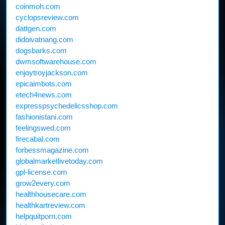
coinmoh.com
cyclopsreview.com
dattgen.com
didoivatnang.com
dogsbarks.com
dwmsoftwarehouse.com
enjoytroyjackson.com
epicaimbots.com
etech4news.com
expresspsychedelicsshop.com
fashionistani.com
feelingswed.com
firecabal.com
forbessmagazine.com
globalmarketlivetoday.com
gpl-license.com
grow2every.com
healthhousecare.com
healthkartreview.com
helpquitporn.com