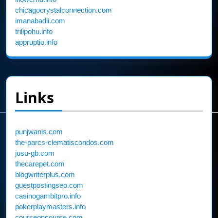
chicagocrystalconnection.com
imanabadii.com
trilipohu.info
appruptio.info
Links
punjwanis.com
the-parcs-clematiscondos.com
jusu-gb.com
thecarepet.com
blogwriterplus.com
guestpostingseo.com
casinogambitpro.info
pokerplaymasters.info
courseoncourse.com