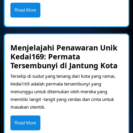
Terbaik
Read
Read More
More
Menjelajahi Penawaran Unik
Kedai169: Permata
Men
Tersembunyi di Jantung Kota
Pen
Terselip di sudut yang tenang dari kota yang ramai,
Uni
Kedai169 adalah permata tersembunyi yang
Ked
menunggu untuk ditemukan oleh mereka yang
Per
memiliki langit -langit yang cerdas dan cinta untuk
masakan otentik.
Ter
di
Read
Read More
Jan
More