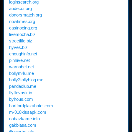
loginsearch.org
aodecor.org
donorsmatch.org
nowtimes.org
casinoeing.org
livemocha.biz
streetlife.biz
hyves.biz
enoughinfo.net
pinhive.net
warnabet.net
bollym4u.me
bolly2tollyblog.me
pandaclub.me
flyttevask.io
byhous.com
hartfordplazahotel.com
m-918kissapk.com
nabavkame.info
gakbiasa.com
iflowerhu.info