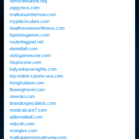
servicewueste.org
zippyrevs.com
matkanumbernow.com
myjobcirculars.com
healthmoreoverfitness.com
topslotxgames.com
routerloggnet.net
dantella6.com
slotsgamesone.com
hispinzone.com
kalyanbazarnights.com
top-online-casino-usa.com
honghuidoor.com
flowingtravel.com
nineniki.com
brandiospecialists.com
medicalcare7.com
adtennaball.com
nabzah.com
mongive.com
matkagameresultsview.com