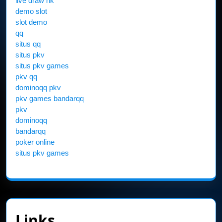
live draw hk
demo slot
slot demo
qq
situs qq
situs pkv
situs pkv games
pkv qq
dominoqq pkv
pkv games bandarqq
pkv
dominoqq
bandarqq
poker online
situs pkv games
Links