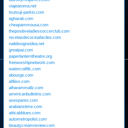
viajearoma.net
tsutsuji-parkin.com
agharab.com
cheapammousa.com
thepositiveladiessoccerclub.com
recetasdecocinafaciles.com
naildesignsidea.net
greatpai.com
paperlanterntheatre.org
freeworshipnetwork.com
watercraftllc.com
abourge.com
afiliixs.com
alharammallz.com
americanbulletins.com
asespares.com
arabianstime.com
atticabblues.com
autometropolist.com
beautycreamreview.com