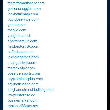
fasterformationcpf.com
goldensnuggles.com
lookbattlemap.com
buyrdpservice.com
yesport.net
tostylo.com
yougetthat.net
sportsnetclub.com
newbestcrypto.com
oxfordsave.com
iclassicgames.com
saung-artikel.com
fasthokivip2.com
observersports.com
cryptominingplus.com
aquinoticiaspe.com
longhairedfrenchbulldog.com
lawyersforhire.co
businemarket.com
matahari88play.net