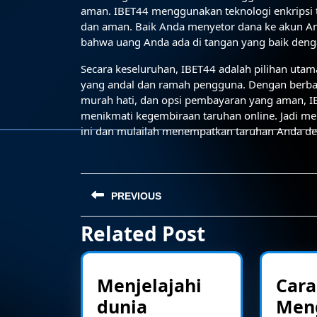
aman. IBET44 menggunakan teknologi enkripsi
dan aman. Baik Anda menyetor dana ke akun A
bahwa uang Anda ada di tangan yang baik deng
Secara keseluruhan, IBET44 adalah pilihan uta
yang andal dan ramah pengguna. Dengan berbaga
murah hati, dan opsi pembayaran yang aman, 
menikmati kegembiraan taruhan online. Jadi m
ini dan mulailah menempatkan taruhan Anda den
Post
PREVIOUS
navigation
Related Post
Previous
post:
Menjelajahi
Cara
dunia
Men