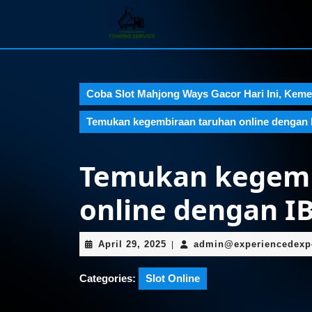
Skip
to
content
Skip
to
content
Coba Slot Mahjong Ways Gacor Hari Ini, Kem
Temukan kegembiraan taruhan online dengan
Temukan kegemb
online dengan I
April
April 29, 2025
admin@experiencedexpe
|
29,
2025
Categories:
Slot Online