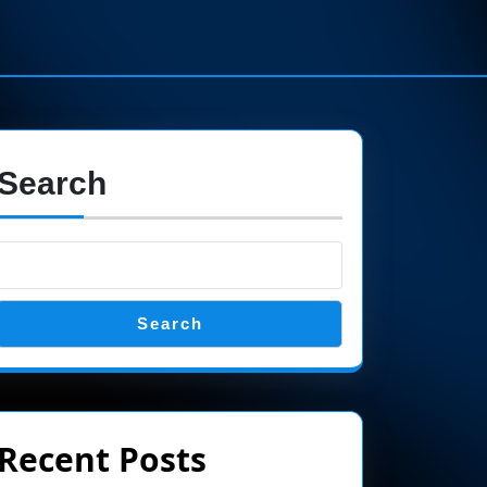
Search
Search
ce.com
Recent Posts