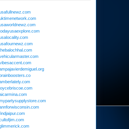
a
7
usafullnewz.com
uktimenetwork.com
usaworldnewz.com
todayusaexplore.com
usalocality.com
usafournewz.com
thebalochhal.com
vehicularmaster.com
ya
vibesaccent.com
ampajavierdemiguel.org
brainboosters.co
amberlately.com
joycebriscoe.com
aicarmina.com
mypartysupplystore.com
annforwisconsin.com
findjaipur.com
cultofjim.com
glimmerick.com