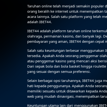
Taruhan online telah menjadi semakin populer 
orang beralih ke internet untuk menempatkan t
acara lainnya. Salah satu platform yang telah 
adalah IBET44.
IBET44 adalah platform taruhan online terkemu
olahraga, permainan kasino, dan banyak lagi.
pembayaran yang aman, IBET44 dengan cepat men
Salah satu keuntungan terbesar menggunakan IB
tersedia. Apakah Anda seorang penggemar olah
atau penggemar kasino yang mencari aksi berisi
Dari sepak bola dan bola basket hingga roulet
yang sesuai dengan semua preferensi.
Selain berbagai opsi taruhannya, IBET44 juga
hati kepada penggunanya. Apakah Anda seoran
memiliki sesuatu untuk ditawarkan kepada And
web yang mudah dinavigasi, menempatkan taru
Keuntungan utama lain dari menggunakan IBET4