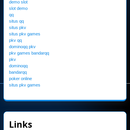
demo slot
slot demo
qq
situs qq
situs pkv
situs pkv games
pkv qq
dominoqq pkv
pkv games bandarqq
pkv
dominoqq
bandarqq
poker online
situs pkv games
Links