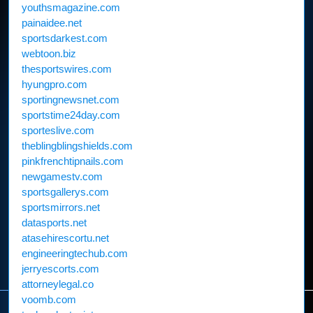
youthsmagazine.com
painaidee.net
sportsdarkest.com
webtoon.biz
thesportswires.com
hyungpro.com
sportingnewsnet.com
sportstime24day.com
sporteslive.com
theblingblingshields.com
pinkfrenchtipnails.com
newgamestv.com
sportsgallerys.com
sportsmirrors.net
datasports.net
atasehirescortu.net
engineeringtechub.com
jerryescorts.com
attorneylegal.co
voomb.com