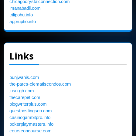
chicagocrystalconnection.com
imanabadii.com
trilipohu.info
appruptio.info
Links
punjwanis.com
the-parcs-clematiscondos.com
jusu-gb.com
thecarepet.com
blogwriterplus.com
guestpostingseo.com
casinogambitpro.info
pokerplaymasters.info
courseoncourse.com