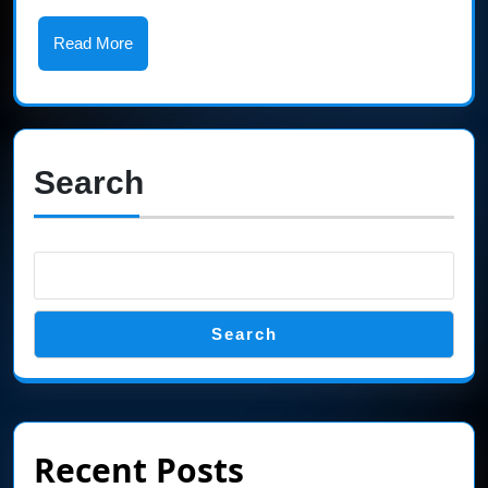
dunia
Read
Read More
game
More
Search
Search
Recent Posts