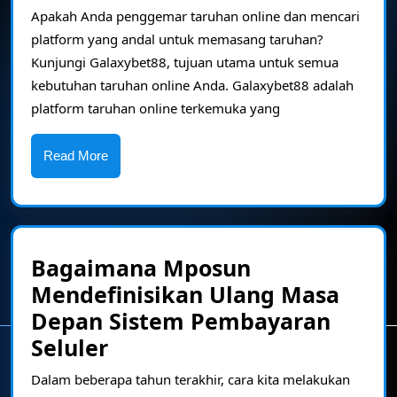
Tujuan
Apakah Anda penggemar taruhan online dan mencari
Utama
platform yang andal untuk memasang taruhan?
Anda
Kunjungi Galaxybet88, tujuan utama untuk semua
untuk
kebutuhan taruhan online Anda. Galaxybet88 adalah
platform taruhan online terkemuka yang
Kegembiraan
Taruhan
Read
Read More
Online
More
Bagaimana Mposun
Mendefinisikan Ulang Masa
Depan Sistem Pembayaran
Bagaimana
Seluler
Mposun
Dalam beberapa tahun terakhir, cara kita melakukan