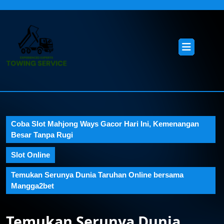
Skip
to
content
Skip
Open
to
Button
content
Coba Slot Mahjong Ways Gacor Hari Ini, Kemenangan
Besar Tanpa Rugi
Slot Online
Temukan Serunya Dunia Taruhan Online bersama
Mangga2bet
Temukan Serunya Dunia