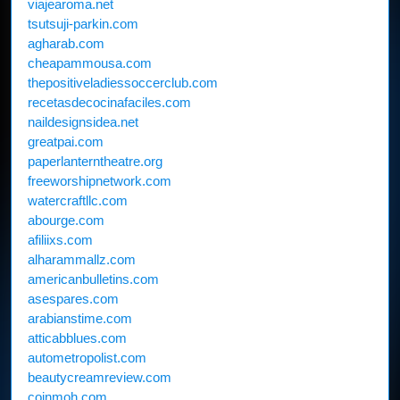
viajearoma.net
tsutsuji-parkin.com
agharab.com
cheapammousa.com
thepositiveladiessoccerclub.com
recetasdecocinafaciles.com
naildesignsidea.net
greatpai.com
paperlanterntheatre.org
freeworshipnetwork.com
watercraftllc.com
abourge.com
afiliixs.com
alharammallz.com
americanbulletins.com
asespares.com
arabianstime.com
atticabblues.com
autometropolist.com
beautycreamreview.com
coinmoh.com