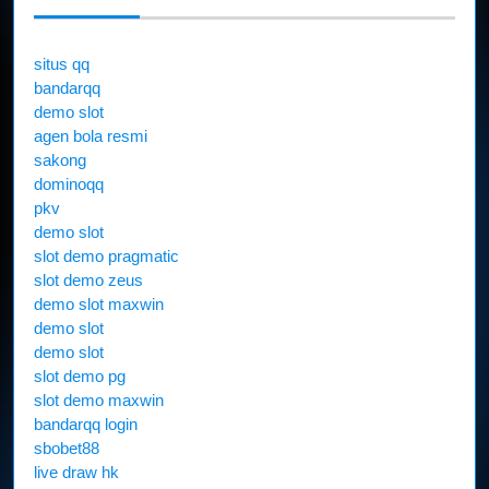
situs qq
bandarqq
demo slot
agen bola resmi
sakong
dominoqq
pkv
demo slot
slot demo pragmatic
slot demo zeus
demo slot maxwin
demo slot
demo slot
slot demo pg
slot demo maxwin
bandarqq login
sbobet88
live draw hk