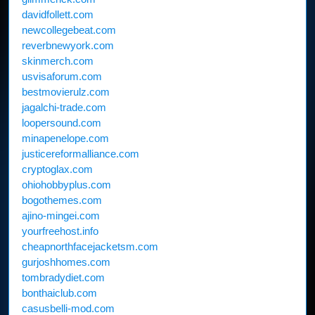
davidfollett.com
newcollegebeat.com
reverbnewyork.com
skinmerch.com
usvisaforum.com
bestmovierulz.com
jagalchi-trade.com
loopersound.com
minapenelope.com
justicereformalliance.com
cryptoglax.com
ohiohobbyplus.com
bogothemes.com
ajino-mingei.com
yourfreehost.info
cheapnorthfacejacketsm.com
gurjoshhomes.com
tombradydiet.com
bonthaiclub.com
casusbelli-mod.com