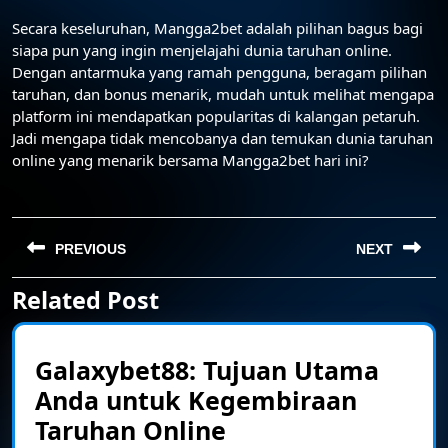
Secara keseluruhan, Mangga2bet adalah pilihan bagus bagi
siapa pun yang ingin menjelajahi dunia taruhan online.
Dengan antarmuka yang ramah pengguna, beragam pilihan
taruhan, dan bonus menarik, mudah untuk melihat mengapa
platform ini mendapatkan popularitas di kalangan petaruh.
Jadi mengapa tidak mencobanya dan temukan dunia taruhan
online yang menarik bersama Mangga2bet hari ini?
Post
navigation
PREVIOUS
NEXT
Related Post
Previous
Next
post:
post:
Galaxybet88: Tujuan Utama
Anda untuk Kegembiraan
Galaxybet88:
Taruhan Online