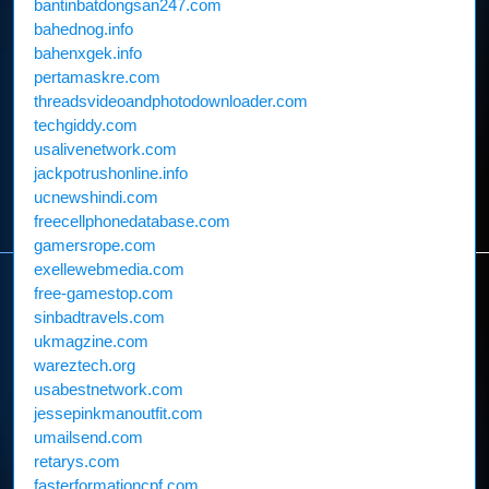
bantinbatdongsan247.com
bahednog.info
bahenxgek.info
pertamaskre.com
threadsvideoandphotodownloader.com
techgiddy.com
usalivenetwork.com
jackpotrushonline.info
ucnewshindi.com
freecellphonedatabase.com
gamersrope.com
exellewebmedia.com
free-gamestop.com
sinbadtravels.com
ukmagzine.com
wareztech.org
usabestnetwork.com
jessepinkmanoutfit.com
umailsend.com
retarys.com
fasterformationcpf.com