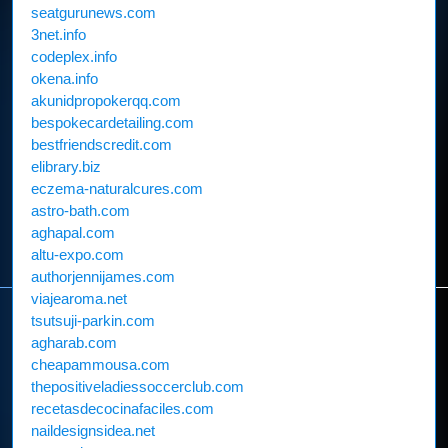
seatgurunews.com
3net.info
codeplex.info
okena.info
akunidpropokerqq.com
bespokecardetailing.com
bestfriendscredit.com
elibrary.biz
eczema-naturalcures.com
astro-bath.com
aghapal.com
altu-expo.com
authorjennijames.com
viajearoma.net
tsutsuji-parkin.com
agharab.com
cheapammousa.com
thepositiveladiessoccerclub.com
recetasdecocinafaciles.com
naildesignsidea.net