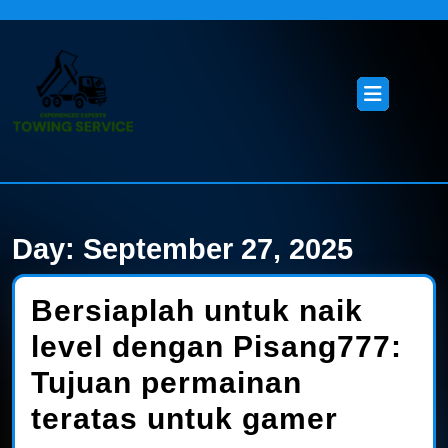
Skip
to
content
Skip
Open
to
Button
content
Day:
September 27, 2025
Bersiaplah untuk naik
level dengan Pisang777:
Tujuan permainan
Bersia
teratas untuk gamer