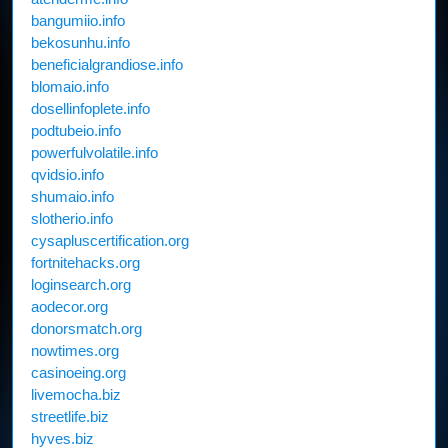
bangumiio.info
bekosunhu.info
beneficialgrandiose.info
blomaio.info
dosellinfoplete.info
podtubeio.info
powerfulvolatile.info
qvidsio.info
shumaio.info
slotherio.info
cysapluscertification.org
fortnitehacks.org
loginsearch.org
aodecor.org
donorsmatch.org
nowtimes.org
casinoeing.org
livemocha.biz
streetlife.biz
hyves.biz