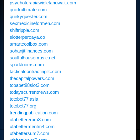
psychoterapiawioletanowak.com
quickultimate.com
quirkyquester.com
sexmedicineformen.com
shiftripple.com
slotterpercaya.co
smartcoolbox.com
sohanjitfinances.com
soulfulhousemusic.net
sparklooms.com
tacticalcontractingllc.com
thecapitalpowers.com
tobabet88slot3.com
todayscurrentnews.com
totobet77.asia
totobet77.org
trendingpublication.com
ufabettererum3.com
ufabettermentm4.com
ufabettersum7.com