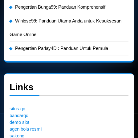
Pengertian Bunga99: Panduan Komprehensif
Winlose99: Panduan Utama Anda untuk Kesuksesan
Game Online
Pengertian Parlay4D : Panduan Untuk Pemula
Links
situs qq
bandarqq
demo slot
agen bola resmi
sakong