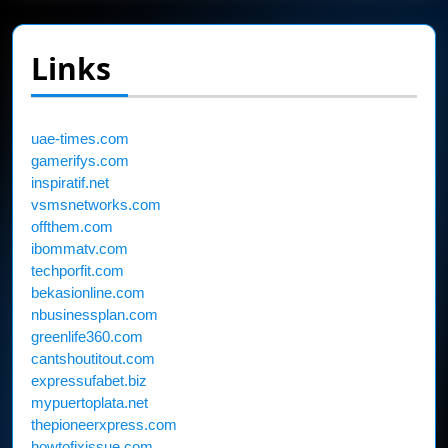
Links
uae-times.com
gamerifys.com
inspiratif.net
vsmsnetworks.com
offthem.com
ibommatv.com
techporfit.com
bekasionline.com
nbusinessplan.com
greenlife360.com
cantshoutitout.com
expressufabet.biz
mypuertoplata.net
thepioneerxpress.com
howtofixissue.com