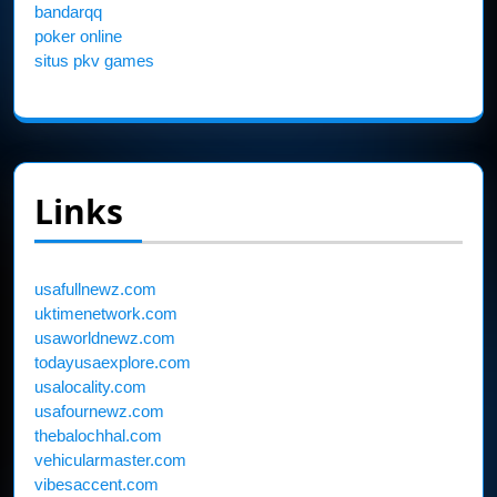
bandarqq
poker online
situs pkv games
Links
usafullnewz.com
uktimenetwork.com
usaworldnewz.com
todayusaexplore.com
usalocality.com
usafournewz.com
thebalochhal.com
vehicularmaster.com
vibesaccent.com