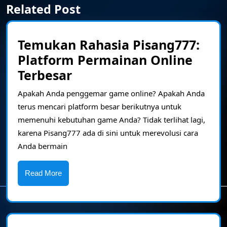
Related Post
Previous
Next
post:
post:
Temukan Rahasia Pisang777:
Platform Permainan Online
Temukan
Terbesar
Rahasia
Apakah Anda penggemar game online? Apakah Anda
Pisang777:
terus mencari platform besar berikutnya untuk
Platform
memenuhi kebutuhan game Anda? Tidak terlihat lagi,
Permainan
karena Pisang777 ada di sini untuk merevolusi cara
Anda bermain
Online
Terbesar
Read
Read More
More