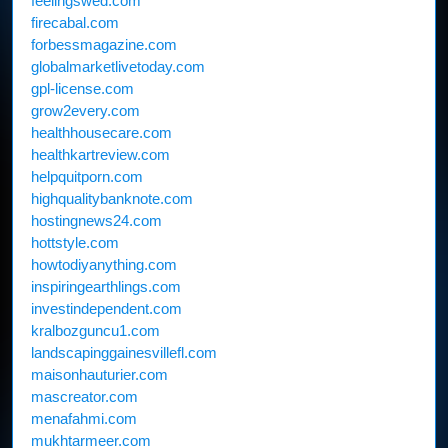
feelingswed.com
firecabal.com
forbessmagazine.com
globalmarketlivetoday.com
gpl-license.com
grow2every.com
healthhousecare.com
healthkartreview.com
helpquitporn.com
highqualitybanknote.com
hostingnews24.com
hottstyle.com
howtodiyanything.com
inspiringearthlings.com
investindependent.com
kralbozguncu1.com
landscapinggainesvillefl.com
maisonhauturier.com
mascreator.com
menafahmi.com
mukhtarmeer.com