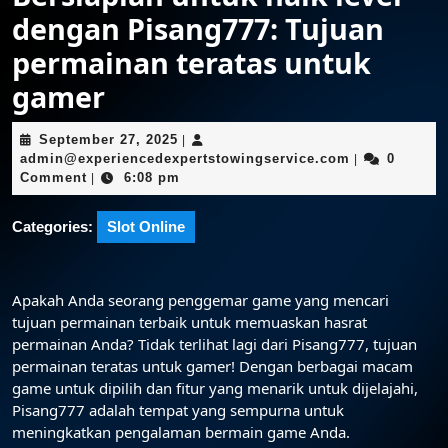
dengan Pisang777: Tujuan
permainan teratas untuk
gamer
September
September 27, 2025
|
27,
admin@experi
admin@experiencedexpertstowingservice.com
0
|
2025
Comment
6:08 pm
|
Categories:
Slot Online
Apakah Anda seorang penggemar game yang mencari
tujuan permainan terbaik untuk memuaskan hasrat
permainan Anda? Tidak terlihat lagi dari Pisang777, tujuan
permainan teratas untuk gamer! Dengan berbagai macam
game untuk dipilih dan fitur yang menarik untuk dijelajahi,
Pisang777 adalah tempat yang sempurna untuk
meningkatkan pengalaman bermain game Anda.