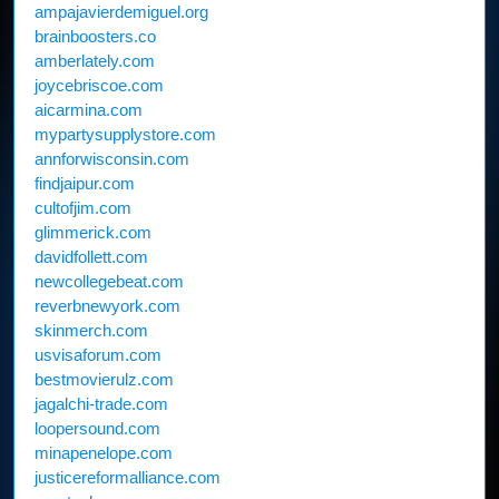
ampajavierdemiguel.org
brainboosters.co
amberlately.com
joycebriscoe.com
aicarmina.com
mypartysupplystore.com
annforwisconsin.com
findjaipur.com
cultofjim.com
glimmerick.com
davidfollett.com
newcollegebeat.com
reverbnewyork.com
skinmerch.com
usvisaforum.com
bestmovierulz.com
jagalchi-trade.com
loopersound.com
minapenelope.com
justicereformalliance.com