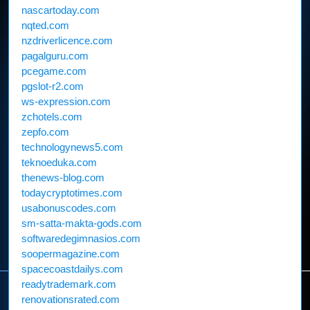
nascartoday.com
nqted.com
nzdriverlicence.com
pagalguru.com
pcegame.com
pgslot-r2.com
ws-expression.com
zchotels.com
zepfo.com
technologynews5.com
teknoeduka.com
thenews-blog.com
todaycryptotimes.com
usabonuscodes.com
sm-satta-makta-gods.com
softwaredegimnasios.com
soopermagazine.com
spacecoastdailys.com
readytrademark.com
renovationsrated.com