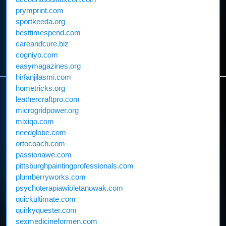
prymprint.com
sportkeeda.org
besttimespend.com
careandcure.biz
cogniyo.com
easymagazines.org
hirfanjilasmi.com
hometricks.org
leathercraftpro.com
microgridpower.org
mixiqo.com
needglobe.com
ortocoach.com
passionawe.com
pittsburghpaintingprofessionals.com
plumberryworks.com
psychoterapiawioletanowak.com
quickultimate.com
quirkyquester.com
sexmedicineformen.com