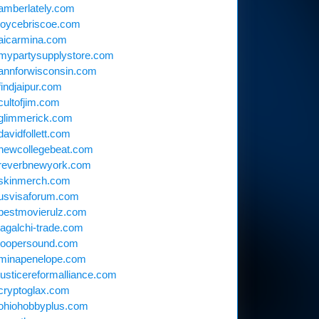
amberlately.com
joycebriscoe.com
aicarmina.com
mypartysupplystore.com
annforwisconsin.com
findjaipur.com
cultofjim.com
glimmerick.com
davidfollett.com
newcollegebeat.com
reverbnewyork.com
skinmerch.com
usvisaforum.com
bestmovierulz.com
jagalchi-trade.com
loopersound.com
minapenelope.com
justicereformalliance.com
cryptoglax.com
ohiohobbyplus.com