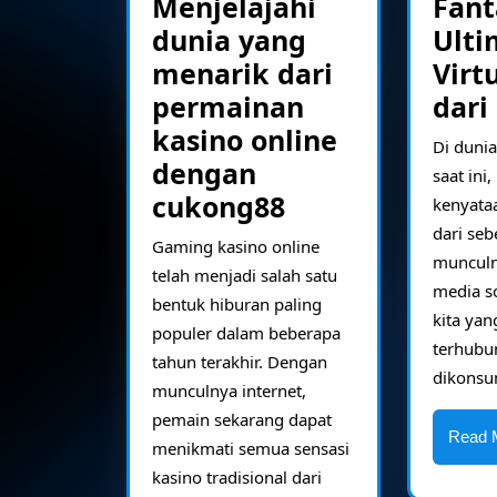
Menjelajahi
Fant
dunia yang
Ulti
menarik dari
Virt
permainan
dari
kasino online
Di dunia
dengan
saat ini,
Menjelajahi
cukong88
kenyata
dunia
dari se
Gaming kasino online
munculn
yang
telah menjadi salah satu
media so
menarik
bentuk hiburan paling
kita yan
dari
populer dalam beberapa
terhubu
tahun terakhir. Dengan
permainan
dikonsu
munculnya internet,
kasino
pemain sekarang dapat
online
Read 
menikmati semua sensasi
dengan
kasino tradisional dari