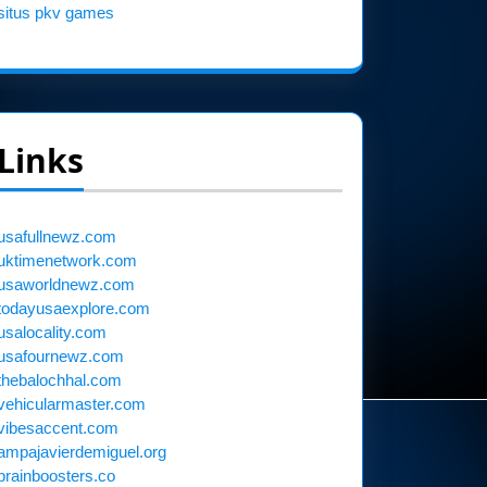
situs pkv games
an
Links
usafullnewz.com
uktimenetwork.com
usaworldnewz.com
todayusaexplore.com
usalocality.com
usafournewz.com
thebalochhal.com
vehicularmaster.com
vibesaccent.com
ampajavierdemiguel.org
brainboosters.co