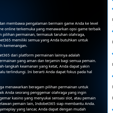
dan membawa pengalaman bermain game Anda ke level
ame online terkemuka yang menawarkan opsi game terbaik
 pilihan permainan, termasuk taruhan olahraga,
dobet365 memiliki semua yang Anda butuhkan untuk
ih kemenangan.
t365 dari platform permainan lainnya adalah
ermainan yang aman dan terjamin bagi semua pemain.
kah-langkah keamanan yang ketat, Anda dapat yakin
u terlindungi. Ini berarti Anda dapat fokus pada hal
 juga menawarkan beragam pilihan permainan untuk
Baik Anda seorang penggemar olahraga yang ingin
gemar kasino yang menyukai sensasi slot, atau pemain
elawan pemain lain, Indobet365 siap membantu Anda.
ameplay yang lancar, Anda dapat dengan mudah