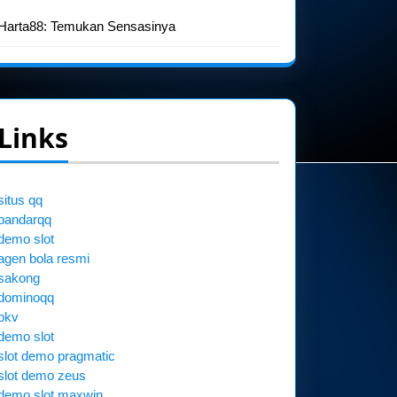
Harta88: Temukan Sensasinya
Links
situs qq
bandarqq
demo slot
agen bola resmi
sakong
dominoqq
pkv
demo slot
slot demo pragmatic
slot demo zeus
demo slot maxwin