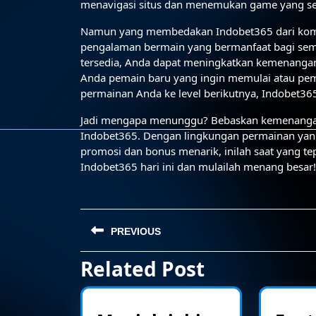
menavigasi situs dan menemukan game yang se
Namun yang membedakan Indobet365 dari komp
pengalaman bermain yang bermanfaat bagi sem
tersedia, Anda dapat meningkatkan kemenanga
Anda pemain baru yang ingin memulai atau pe
permainan Anda ke level berikutnya, Indobet36
Jadi mengapa menunggu? Bebaskan kemenangan 
Indobet365. Dengan lingkungan permainan yang
promosi dan bonus menarik, inilah saat yang t
Indobet365 hari ini dan mulailah menang besar!
Post
PREVIOUS
navigation
Related Post
Previous
post: