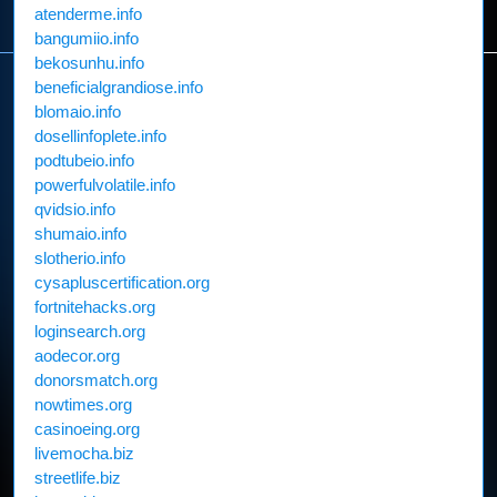
atenderme.info
bangumiio.info
bekosunhu.info
beneficialgrandiose.info
blomaio.info
dosellinfoplete.info
podtubeio.info
powerfulvolatile.info
qvidsio.info
shumaio.info
slotherio.info
cysapluscertification.org
fortnitehacks.org
loginsearch.org
aodecor.org
donorsmatch.org
nowtimes.org
casinoeing.org
livemocha.biz
streetlife.biz