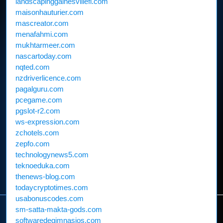
landscapinggainesvillefl.com
maisonhauturier.com
mascreator.com
menafahmi.com
mukhtarmeer.com
nascartoday.com
nqted.com
nzdriverlicence.com
pagalguru.com
pcegame.com
pgslot-r2.com
ws-expression.com
zchotels.com
zepfo.com
technologynews5.com
teknoeduka.com
thenews-blog.com
todaycryptotimes.com
usabonuscodes.com
sm-satta-makta-gods.com
softwaredegimnasios.com