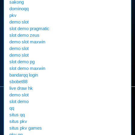
sakong
dominoqq
pkv
demo slot
slot demo pragmatic
slot demo zeus
demo slot maxwin
demo slot
demo slot
slot demo pg
slot demo maxwin
bandarqq login
sbobet88
live draw hk
demo slot
slot demo
qq
situs qq
situs pkv
situs pkv games
pkv qq