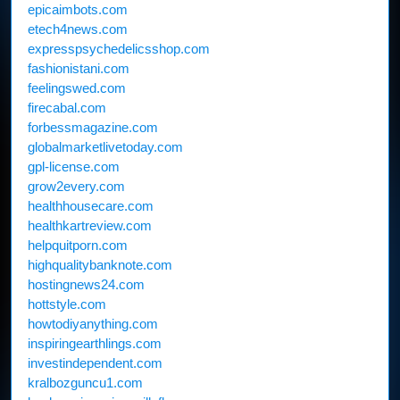
epicaimbots.com
etech4news.com
expresspsychedelicsshop.com
fashionistani.com
feelingswed.com
firecabal.com
forbessmagazine.com
globalmarketlivetoday.com
gpl-license.com
grow2every.com
healthhousecare.com
healthkartreview.com
helpquitporn.com
highqualitybanknote.com
hostingnews24.com
hottstyle.com
howtodiyanything.com
inspiringearthlings.com
investindependent.com
kralbozguncu1.com