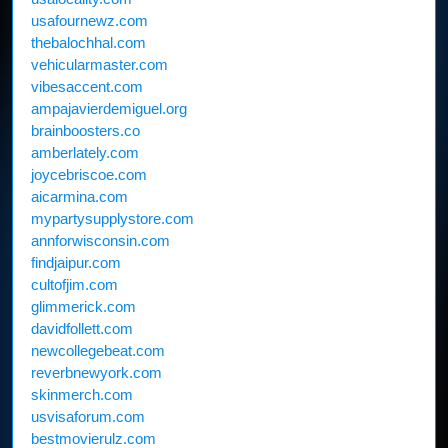
usafournewz.com
thebalochhal.com
vehicularmaster.com
vibesaccent.com
ampajavierdemiguel.org
brainboosters.co
amberlately.com
joycebriscoe.com
aicarmina.com
mypartysupplystore.com
annforwisconsin.com
findjaipur.com
cultofjim.com
glimmerick.com
davidfollett.com
newcollegebeat.com
reverbnewyork.com
skinmerch.com
usvisaforum.com
bestmovierulz.com