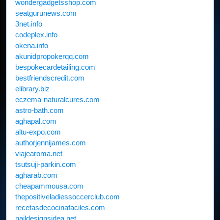
wondergadgetsshop.com
seatgurunews.com
3net.info
codeplex.info
okena.info
akunidpropokerqq.com
bespokecardetailing.com
bestfriendscredit.com
elibrary.biz
eczema-naturalcures.com
astro-bath.com
aghapal.com
altu-expo.com
authorjennijames.com
viajearoma.net
tsutsuji-parkin.com
agharab.com
cheapammousa.com
thepositiveladiessoccerclub.com
recetasdecocinafaciles.com
naildesignsidea.net