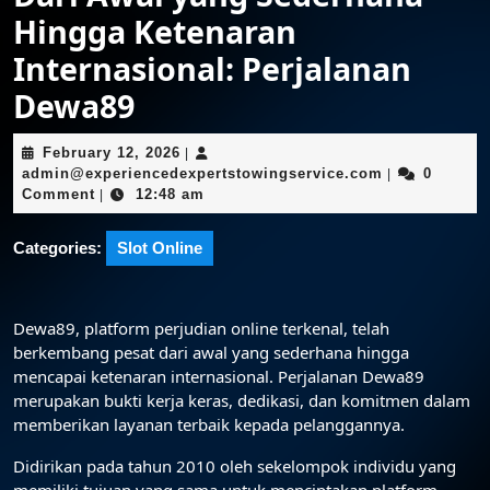
Hingga Ketenaran
Internasional: Perjalanan
Dewa89
February
February 12, 2026
|
12,
admin@experi
admin@experiencedexpertstowingservice.com
0
|
2026
Comment
12:48 am
|
Categories:
Slot Online
Dewa89, platform perjudian online terkenal, telah
berkembang pesat dari awal yang sederhana hingga
mencapai ketenaran internasional. Perjalanan Dewa89
merupakan bukti kerja keras, dedikasi, dan komitmen dalam
memberikan layanan terbaik kepada pelanggannya.
Didirikan pada tahun 2010 oleh sekelompok individu yang