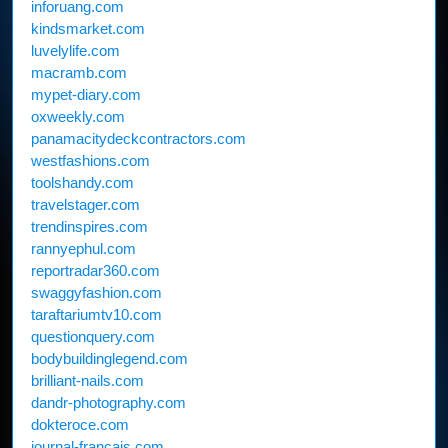
inforuang.com
kindsmarket.com
luvelylife.com
macramb.com
mypet-diary.com
oxweekly.com
panamacitydeckcontractors.com
westfashions.com
toolshandy.com
travelstager.com
trendinspires.com
rannyephul.com
reportradar360.com
swaggyfashion.com
taraftariumtv10.com
questionquery.com
bodybuildinglegend.com
brilliant-nails.com
dandr-photography.com
dokteroce.com
journal-francais.com