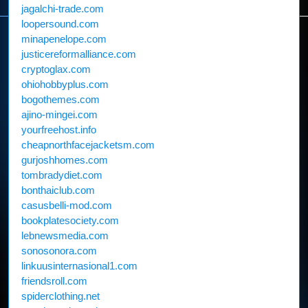
jagalchi-trade.com
loopersound.com
minapenelope.com
justicereformalliance.com
cryptoglax.com
ohiohobbyplus.com
bogothemes.com
ajino-mingei.com
yourfreehost.info
cheapnorthfacejacketsm.com
gurjoshhomes.com
tombradydiet.com
bonthaiclub.com
casusbelli-mod.com
bookplatesociety.com
lebnewsmedia.com
sonosonora.com
linkuusinternasional1.com
friendsroll.com
spiderclothing.net