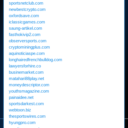
sportsnetclub.com
newbestcrypto.com
oxfordsave.com
iclassicgames.com
saung-artikel.com
fasthokivip2.com
observersports.com
cryptominingplus.com
aquinoticiaspe.com
longhairedfrenchbulldog.com
lawyersforhire.co
businemarket.com
matahari88play.net
moneydescriptor.com
youthsmagazine.com
painaidee.net
sportsdarkest.com
webtoon.biz
thesportswires.com
hyungpro.com