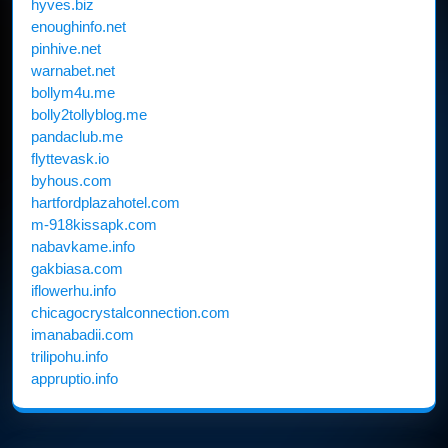
hyves.biz
enoughinfo.net
pinhive.net
warnabet.net
bollym4u.me
bolly2tollyblog.me
pandaclub.me
flyttevask.io
byhous.com
hartfordplazahotel.com
m-918kissapk.com
nabavkame.info
gakbiasa.com
iflowerhu.info
chicagocrystalconnection.com
imanabadii.com
trilipohu.info
appruptio.info