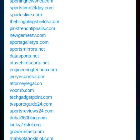
sportingnewsnet.com
sportstime24day.com
sporteslive.com
theblingblingshields.com
pinkfrenchtipnails.com
newgamestv.com
sportsgallerys.com
sportsmirrors.net
datasports.net
atasehirescortu.net
engineeringtechub.com
jerryescorts.com
attorneylegal.co
voomb.com
techgadgetpoint.com
tvsportsguide24.com
sportsreviews24.com
dubai360blog.com
lucky77slot.org
growmefast.com
mahkotahokislot.com