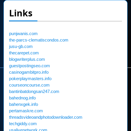
Links
punjwanis.com
the-parcs-clematiscondos.com
jusu-gb.com
thecarepet.com
blogwriterplus.com
guestpostingseo.com
casinogambitpro.info
pokerplaymasters.info
courseoncourse.com
bantinbatdongsan247.com
bahednog.info
bahenxgek.info
pertamaskre.com
threadsvideoandphotodownloader.com
techgiddy.com
usalivenetwork.com