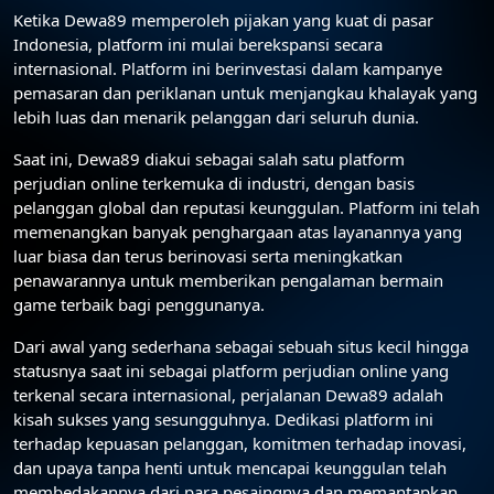
Ketika Dewa89 memperoleh pijakan yang kuat di pasar
Indonesia, platform ini mulai berekspansi secara
internasional. Platform ini berinvestasi dalam kampanye
pemasaran dan periklanan untuk menjangkau khalayak yang
lebih luas dan menarik pelanggan dari seluruh dunia.
Saat ini, Dewa89 diakui sebagai salah satu platform
perjudian online terkemuka di industri, dengan basis
pelanggan global dan reputasi keunggulan. Platform ini telah
memenangkan banyak penghargaan atas layanannya yang
luar biasa dan terus berinovasi serta meningkatkan
penawarannya untuk memberikan pengalaman bermain
game terbaik bagi penggunanya.
Dari awal yang sederhana sebagai sebuah situs kecil hingga
statusnya saat ini sebagai platform perjudian online yang
terkenal secara internasional, perjalanan Dewa89 adalah
kisah sukses yang sesungguhnya. Dedikasi platform ini
terhadap kepuasan pelanggan, komitmen terhadap inovasi,
dan upaya tanpa henti untuk mencapai keunggulan telah
membedakannya dari para pesaingnya dan memantapkan