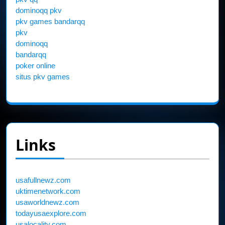
dominoqq pkv
pkv games bandarqq
pkv
dominoqq
bandarqq
poker online
situs pkv games
Links
usafullnewz.com
uktimenetwork.com
usaworldnewz.com
todayusaexplore.com
usalocality.com