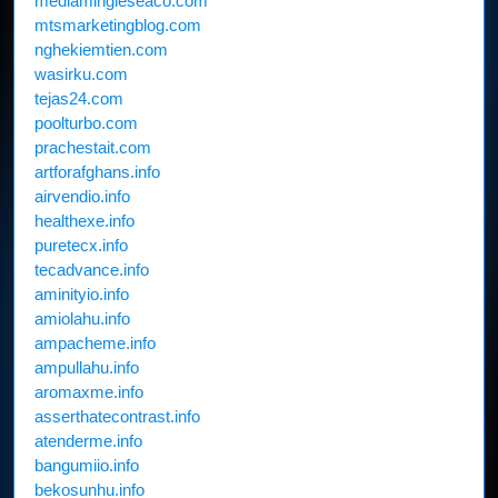
mediamingleseaco.com
mtsmarketingblog.com
nghekiemtien.com
wasirku.com
tejas24.com
poolturbo.com
prachestait.com
artforafghans.info
airvendio.info
healthexe.info
puretecx.info
tecadvance.info
aminityio.info
amiolahu.info
ampacheme.info
ampullahu.info
aromaxme.info
asserthatecontrast.info
atenderme.info
bangumiio.info
bekosunhu.info