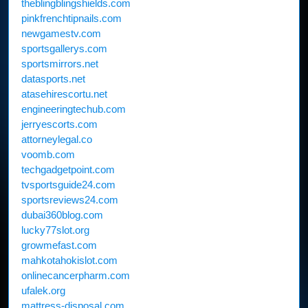
theblingblingshields.com
pinkfrenchtipnails.com
newgamestv.com
sportsgallerys.com
sportsmirrors.net
datasports.net
atasehirescortu.net
engineeringtechub.com
jerryescorts.com
attorneylegal.co
voomb.com
techgadgetpoint.com
tvsportsguide24.com
sportsreviews24.com
dubai360blog.com
lucky77slot.org
growmefast.com
mahkotahokislot.com
onlinecancerpharm.com
ufalek.org
mattress-disposal.com