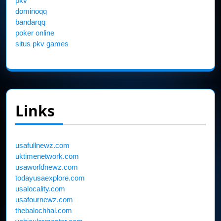
pkv
dominoqq
bandarqq
poker online
situs pkv games
Links
usafullnewz.com
uktimenetwork.com
usaworldnewz.com
todayusaexplore.com
usalocality.com
usafournewz.com
thebalochhal.com