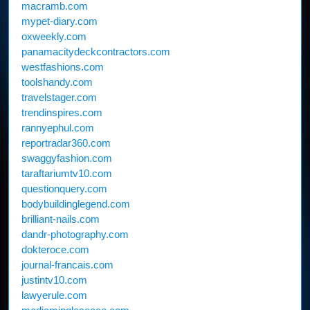
macramb.com
mypet-diary.com
oxweekly.com
panamacitydeckcontractors.com
westfashions.com
toolshandy.com
travelstager.com
trendinspires.com
rannyephul.com
reportradar360.com
swaggyfashion.com
taraftariumtv10.com
questionquery.com
bodybuildinglegend.com
brilliant-nails.com
dandr-photography.com
dokteroce.com
journal-francais.com
justintv10.com
lawyerule.com