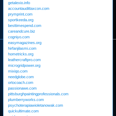
getalexio.info
accountaudittaxcon.com
prymprint.com
sportkeeda.org
besttimespend.com
careandcure.biz
cogniyo.com
easymagazines.org
hirfanjilasmi.com
hometricks.org
leathercraftpro.com
microgridpower.org
mixiqo.com
needglobe.com
ortocoach.com
passionawe.com
pittsburghpaintingprofessionals.com
plumberryworks.com
psychoterapiawioletanowak.com
quickultimate.com