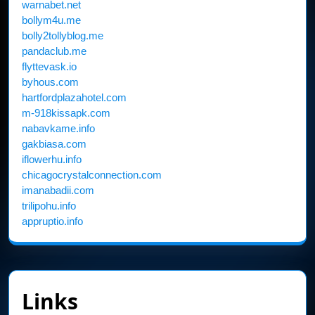
warnabet.net
bollym4u.me
bolly2tollyblog.me
pandaclub.me
flyttevask.io
byhous.com
hartfordplazahotel.com
m-918kissapk.com
nabavkame.info
gakbiasa.com
iflowerhu.info
chicagocrystalconnection.com
imanabadii.com
trilipohu.info
appruptio.info
Links