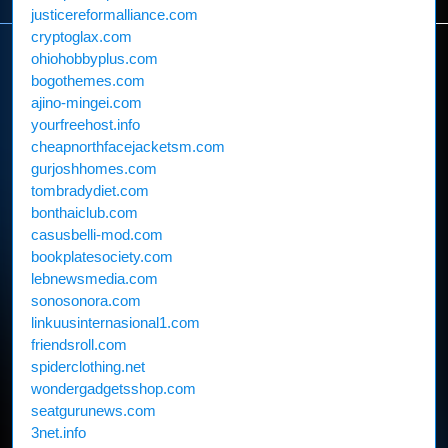
justicereformalliance.com
cryptoglax.com
ohiohobbyplus.com
bogothemes.com
ajino-mingei.com
yourfreehost.info
cheapnorthfacejacketsm.com
gurjoshhomes.com
tombradydiet.com
bonthaiclub.com
casusbelli-mod.com
bookplatesociety.com
lebnewsmedia.com
sonosonora.com
linkuusinternasional1.com
friendsroll.com
spiderclothing.net
wondergadgetsshop.com
seatgurunews.com
3net.info