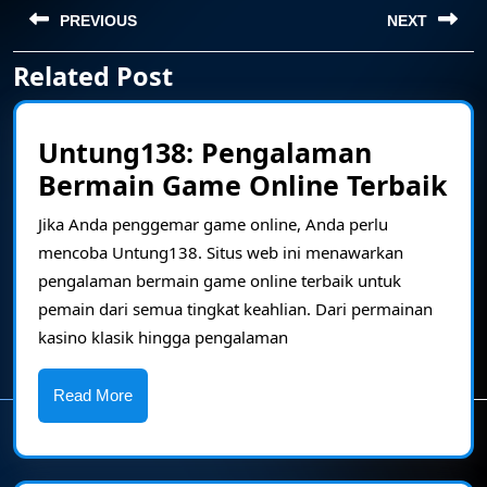
navigation
PREVIOUS
NEXT
Related Post
Previous
Next
post:
post:
Untung138: Pengalaman
Un
Bermain Game Online Terbaik
Pe
Jika Anda penggemar game online, Anda perlu
Be
mencoba Untung138. Situs web ini menawarkan
Ga
pengalaman bermain game online terbaik untuk
On
pemain dari semua tingkat keahlian. Dari permainan
kasino klasik hingga pengalaman
Te
Read
Read More
More