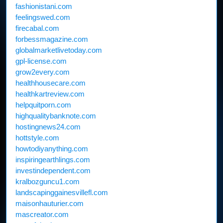
fashionistani.com
feelingswed.com
firecabal.com
forbessmagazine.com
globalmarketlivetoday.com
gpl-license.com
grow2every.com
healthhousecare.com
healthkartreview.com
helpquitporn.com
highqualitybanknote.com
hostingnews24.com
hottstyle.com
howtodiyanything.com
inspiringearthlings.com
investindependent.com
kralbozguncu1.com
landscapinggainesvillefl.com
maisonhauturier.com
mascreator.com