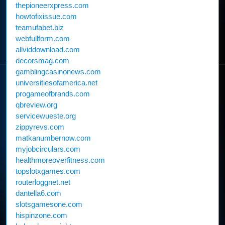
thepioneerxpress.com
howtofixissue.com
teamufabet.biz
webfullform.com
allviddownload.com
decorsmag.com
gamblingcasinonews.com
universitiesofamerica.net
progameofbrands.com
qbreview.org
servicewueste.org
zippyrevs.com
matkanumbernow.com
myjobcirculars.com
healthmoreoverfitness.com
topslotxgames.com
routerloggnet.net
dantella6.com
slotsgamesone.com
hispinzone.com