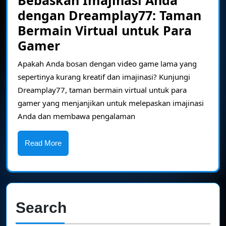
dengan Dreamplay77: Taman
Bermain Virtual untuk Para
Bebaskan
Gamer
Imajinasi
Apakah Anda bosan dengan video game lama yang
Anda
sepertinya kurang kreatif dan imajinasi? Kunjungi
dengan
Dreamplay77, taman bermain virtual untuk para
Dreamplay77:
gamer yang menjanjikan untuk melepaskan imajinasi
Anda dan membawa pengalaman
Taman
Bermain
Read
Read More
Virtual
More
untuk
Para
Gamer
Search