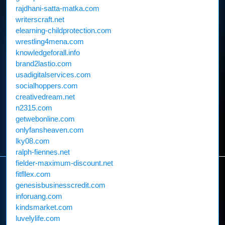
rajdhani-satta-matka.com
writerscraft.net
elearning-childprotection.com
wrestling4mena.com
knowledgeforall.info
brand2lastio.com
usadigitalservices.com
socialhoppers.com
creativedream.net
n2315.com
getwebonline.com
onlyfansheaven.com
lky08.com
ralph-fiennes.net
fielder-maximum-discount.net
fitfllex.com
genesisbusinesscredit.com
inforuang.com
kindsmarket.com
luvelylife.com