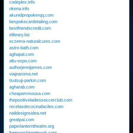
codeplex.info
okena.info
akunidpropokerqq.com
bespokecardetailing.com
bestfriendscredit.com
elibrary.biz
eczema-naturalcures.com
astro-bath.com
aghapal.com
altu-expo.com
authorjennijames.com
viajearoma.net
tsutsuji-parkin.com
agharab.com
cheapammousa.com
thepositiveladiessoccerclub.com
recetasdecocinafaciles.com
naildesignsidea.net
greatpai.com
paperlanterntheatre.org
freeworshipnetwork.com