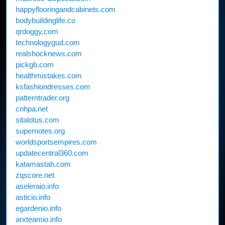
happyflooringandcabinets.com
bodybuildinglife.co
qrdoggy.com
technologygud.com
realshocknews.com
pickgb.com
healthmistakes.com
ksfashiondresses.com
patterntrader.org
cnhpa.net
sitalotus.com
supernotes.org
worldsportsempires.com
updatecentral360.com
katamastah.com
zqscore.net
aseleraio.info
asticio.info
egardenio.info
arxteamio.info