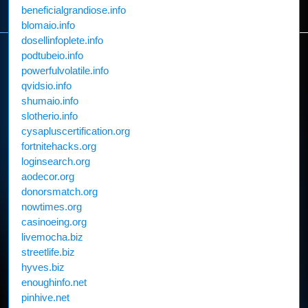
beneficialgrandiose.info
blomaio.info
dosellinfoplete.info
podtubeio.info
powerfulvolatile.info
qvidsio.info
shumaio.info
slotherio.info
cysapluscertification.org
fortnitehacks.org
loginsearch.org
aodecor.org
donorsmatch.org
nowtimes.org
casinoeing.org
livemocha.biz
streetlife.biz
hyves.biz
enoughinfo.net
pinhive.net